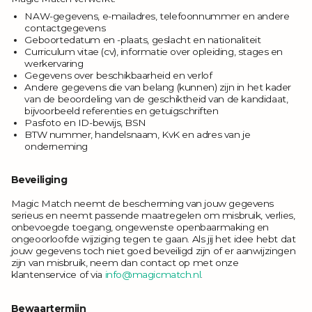
NAW-gegevens, e-mailadres, telefoonnummer en andere
contactgegevens
Geboortedatum en -plaats, geslacht en nationaliteit
Curriculum vitae (cv), informatie over opleiding, stages en
werkervaring
Gegevens over beschikbaarheid en verlof
Andere gegevens die van belang (kunnen) zijn in het kader
van de beoordeling van de geschiktheid van de kandidaat,
bijvoorbeeld referenties en getuigschriften
Pasfoto en ID-bewijs, BSN
BTW nummer, handelsnaam, KvK en adres van je
onderneming
Beveiliging
Magic Match neemt de bescherming van jouw gegevens
serieus en neemt passende maatregelen om misbruik, verlies,
onbevoegde toegang, ongewenste openbaarmaking en
ongeoorloofde wijziging tegen te gaan. Als jij het idee hebt dat
jouw gegevens toch niet goed beveiligd zijn of er aanwijzingen
zijn van misbruik, neem dan contact op met onze
klantenservice of via
info@magicmatch.nl
.
Bewaartermijn