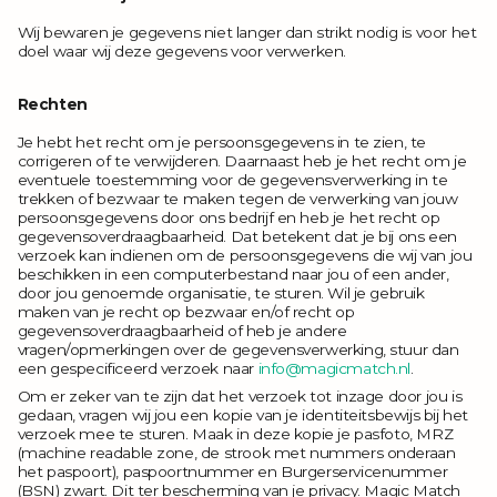
Wij bewaren je gegevens niet langer dan strikt nodig is voor het
doel waar wij deze gegevens voor verwerken.
Rechten
Je hebt het recht om je persoonsgegevens in te zien, te
corrigeren of te verwijderen. Daarnaast heb je het recht om je
eventuele toestemming voor de gegevensverwerking in te
trekken of bezwaar te maken tegen de verwerking van jouw
persoonsgegevens door ons bedrijf en heb je het recht op
gegevensoverdraagbaarheid. Dat betekent dat je bij ons een
verzoek kan indienen om de persoonsgegevens die wij van jou
beschikken in een computerbestand naar jou of een ander,
door jou genoemde organisatie, te sturen. Wil je gebruik
maken van je recht op bezwaar en/of recht op
gegevensoverdraagbaarheid of heb je andere
vragen/opmerkingen over de gegevensverwerking, stuur dan
een gespecificeerd verzoek naar
info@magicmatch.nl
.
Om er zeker van te zijn dat het verzoek tot inzage door jou is
gedaan, vragen wij jou een kopie van je identiteitsbewijs bij het
verzoek mee te sturen. Maak in deze kopie je pasfoto, MRZ
(machine readable zone, de strook met nummers onderaan
het paspoort), paspoortnummer en Burgerservicenummer
(BSN) zwart. Dit ter bescherming van je privacy. Magic Match