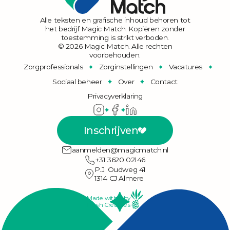
Alle teksten en grafische inhoud behoren tot
het bedrijf Magic Match. Kopiëren zonder
toestemming is strikt verboden.
© 2026 Magic Match. Alle rechten
voorbehouden.
Zorgprofessionals
Zorginstellingen
Vacatures
Sociaal beheer
Over
Contact
Privacyverklaring
Inschrijven
aanmelden@magicmatch.nl
+31 3620 02146
P.J. Oudweg 41
1314 CJ Almere
Made with ♥ by
Fresh Creatives