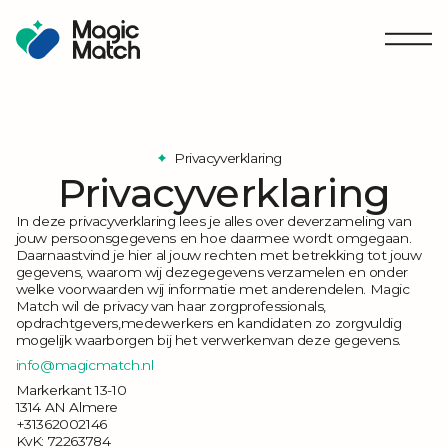
Privacyverklaring
Privacyverklaring
In deze privacyverklaring lees je alles over deverzameling van
jouw persoonsgegevens en hoe daarmee wordt omgegaan.
Daarnaastvind je hier al jouw rechten met betrekking tot jouw
gegevens, waarom wij dezegegevens verzamelen en onder
welke voorwaarden wij informatie met anderendelen. Magic
Match wil de privacy van haar zorgprofessionals,
opdrachtgevers,medewerkers en kandidaten zo zorgvuldig
mogelijk waarborgen bij het verwerkenvan deze gegevens.
info@magicmatch.nl
Markerkant 13-10
1314 AN Almere
+31362002146
KvK: 72263784